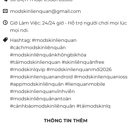
modskinlienquan@gmail.com
Giờ Làm Việc: 24/24 giờ - Hỗ trợ người chơi mọi lúc
mọi nơi.
Hashtag: #modskinlienquan
#cáchmodskinliênquân
#modskinliênquânkhôngbịkhóa
#tảimodskinlienquan #skinliênquânfree
#modskinlqvip #modskinlienquanmới2026
#modskinlienquanandroid #modskinlienquanioss
#appmodskinliênquân #lienquanmobile
#modskinlienquanvĩnhviễn
#modskinliênquânantoàn
#cảnhbáomodskinliênquân #tảimodskinlq
THÔNG TIN THÊM