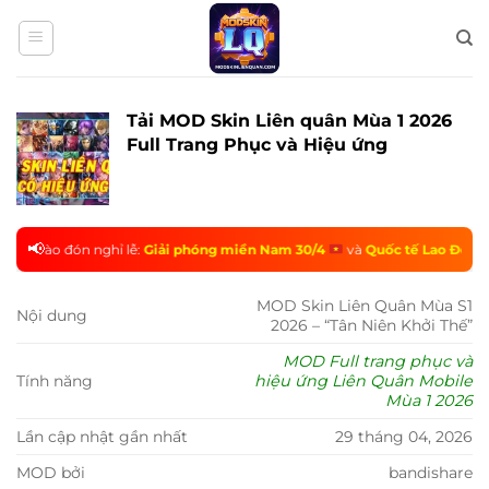
Bỏ
qua
nội
dung
Tải MOD Skin Liên quân Mùa 1 2026
Full Trang Phục và Hiệu ứng
📢
o đón nghỉ lễ:
Giải phóng miền Nam 30/4
và
Quốc tế Lao Động 1/5
MOD Skin Liên Quân Mùa S1
Nội dung
2026 – “Tân Niên Khởi Thế”
MOD Full trang phục và
Tính năng
hiệu ứng Liên Quân Mobile
Mùa 1 2026
Lần cập nhật gần nhất
29 tháng 04, 2026
MOD bởi
bandishare