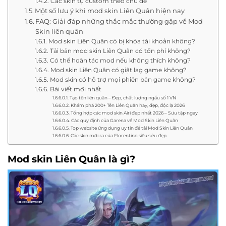
Các skin tự custom theo chủ đề
Một số lưu ý khi mod skin Liên Quân hiện nay
FAQ: Giải đáp những thắc mắc thường gặp về Mod
Skin liên quân
Mod skin Liên Quân có bị khóa tài khoản không?
Tải bản mod skin Liên Quân có tốn phí không?
Có thể hoàn tác mod nếu không thích không?
Mod skin Liên Quân có giật lag game không?
Mod skin có hỗ trợ mọi phiên bản game không?
Bài viết mới nhất
Tạo tên liên quân – Đẹp, chất lượng ngầu số 1 VN
Khám phá 200+ Tên Liên Quân hay, đẹp, độc lạ 2026
Tổng hợp các mod skin Airi đẹp nhất 2026 – Sưu tập ngay
Các quy định của Garena về Mod Skin Liên Quân
Top website ứng dụng uy tín để tải Mod Skin Liên Quân
Các skin mới ra của Florentino siêu siêu đẹp
Mod skin Liên Quân là gì?