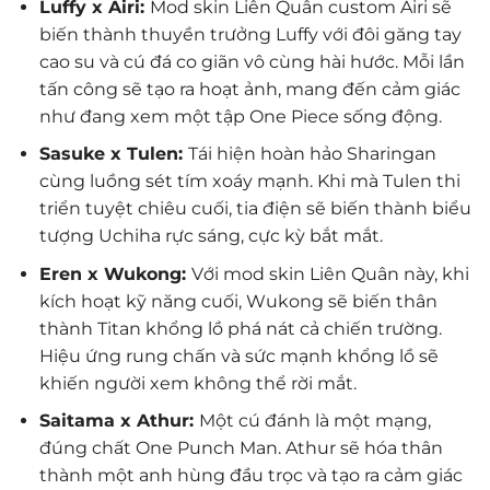
Luffy x Airi:
Mod skin Liên Quân custom Airi sẽ
biến thành thuyền trưởng Luffy với đôi găng tay
cao su và cú đá co giãn vô cùng hài hước. Mỗi lần
tấn công sẽ tạo ra hoạt ảnh, mang đến cảm giác
như đang xem một tập One Piece sống động.
Sasuke x Tulen:
Tái hiện hoàn hảo Sharingan
cùng luồng sét tím xoáy mạnh. Khi mà Tulen thi
triển tuyệt chiêu cuối, tia điện sẽ biến thành biểu
tượng Uchiha rực sáng, cực kỳ bắt mắt.
Eren x Wukong:
Với mod skin Liên Quân này, khi
kích hoạt kỹ năng cuối, Wukong sẽ biến thân
thành Titan khổng lồ phá nát cả chiến trường.
Hiệu ứng rung chấn và sức mạnh khổng lồ sẽ
khiến người xem không thể rời mắt.
Saitama x Athur:
Một cú đánh là một mạng,
đúng chất One Punch Man. Athur sẽ hóa thân
thành một anh hùng đầu trọc và tạo ra cảm giác