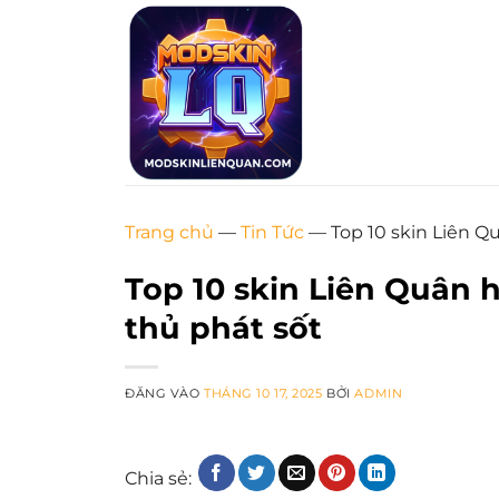
Bỏ
qua
nội
dung
Trang chủ
—
Tin Tức
—
Top 10 skin Liên 
Top 10 skin Liên Quân 
thủ phát sốt
ĐĂNG VÀO
THÁNG 10 17, 2025
BỞI
ADMIN
Chia sẻ: