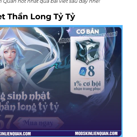
 Quân hot nhất qua bài viết sau đây nhé!
let Thần Long Tỷ Tỷ