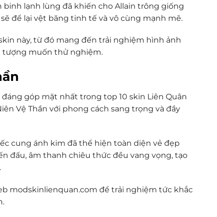
 binh lạnh lùng đã khiến cho Allain trông giống
 sẽ để lại vệt băng tinh tế và vô cùng mạnh mẽ.
o skin này, từ đó mang đến trải nghiệm hình ảnh
i tượng muốn thử nghiệm.
hần
 đáng góp mặt nhất trong top 10 skin Liên Quân
 Niên Vệ Thần với phong cách sang trọng và đầy
iếc cung ánh kim đã thể hiện toàn diện vẻ đẹp
ến đấu, âm thanh chiêu thức đều vang vọng, tạo
.
web modskinlienquan.com để trải nghiệm tức khắc
n.