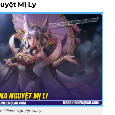
guyệt Mị Ly
n Liliana Nguyệt Mị Ly